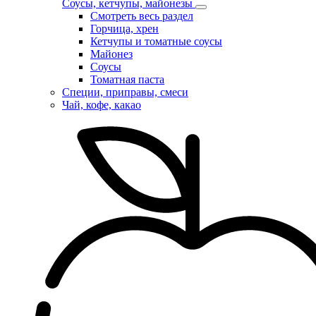
Соусы, кетчупы, майонезы
Смотреть весь раздел
Горчица, хрен
Кетчупы и томатные соусы
Майонез
Соусы
Томатная паста
Специи, приправы, смеси
Чай, кофе, какао