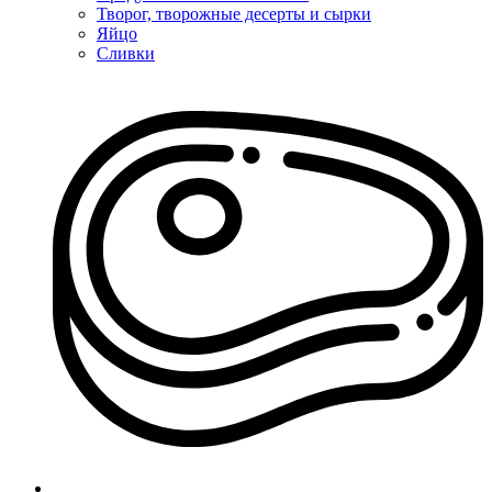
Творог, творожные десерты и сырки
Яйцо
Сливки