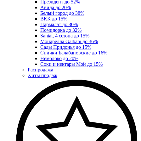
Президент до 52%
Авида до 20%
Белый город до 38%
ВКК до 15%
Пармалат до 30%
Помидорка до 32%
Santal, 4 сезона до 15%
Моцарелла Galbani до 36%
Сады Придонья до 15%
Спички Балабановские до 16%
Немолоко до 20%
Соки и нектары Мой до 15%
Распродажа
Хиты продаж