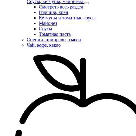
Соусы, кетчупы, майонезы
Смотреть весь раздел
Горчица, хрен
Кетчупы и томатные соусы
Майонез
Соусы
Томатная паста
Специи, приправы, смеси
Чай, кофе, какао