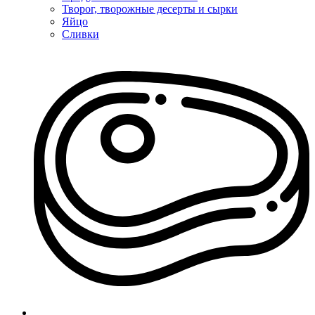
Творог, творожные десерты и сырки
Яйцо
Сливки