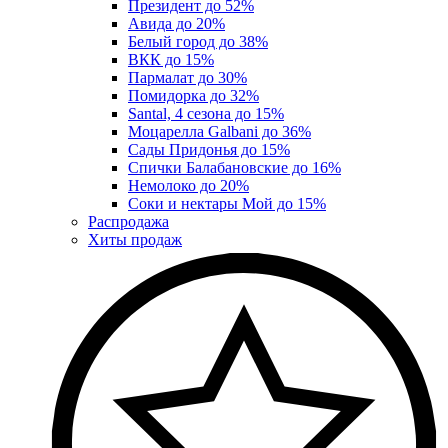
Президент до 52%
Авида до 20%
Белый город до 38%
ВКК до 15%
Пармалат до 30%
Помидорка до 32%
Santal, 4 сезона до 15%
Моцарелла Galbani до 36%
Сады Придонья до 15%
Спички Балабановские до 16%
Немолоко до 20%
Соки и нектары Мой до 15%
Распродажа
Хиты продаж