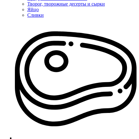
Творог, творожные десерты и сырки
Яйцо
Сливки