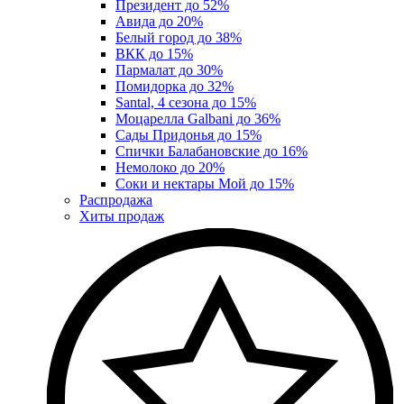
Президент до 52%
Авида до 20%
Белый город до 38%
ВКК до 15%
Пармалат до 30%
Помидорка до 32%
Santal, 4 сезона до 15%
Моцарелла Galbani до 36%
Сады Придонья до 15%
Спички Балабановские до 16%
Немолоко до 20%
Соки и нектары Мой до 15%
Распродажа
Хиты продаж