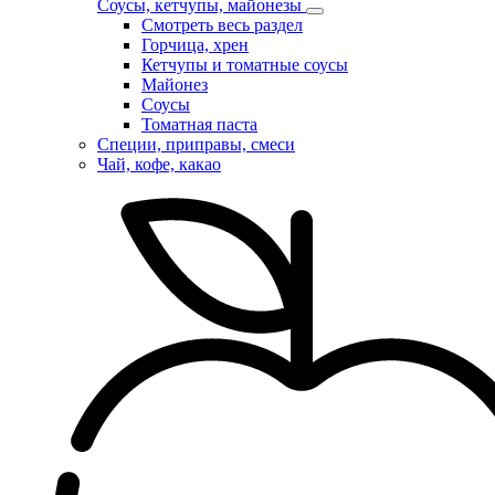
Соусы, кетчупы, майонезы
Смотреть весь раздел
Горчица, хрен
Кетчупы и томатные соусы
Майонез
Соусы
Томатная паста
Специи, приправы, смеси
Чай, кофе, какао