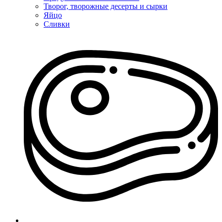
Творог, творожные десерты и сырки
Яйцо
Сливки