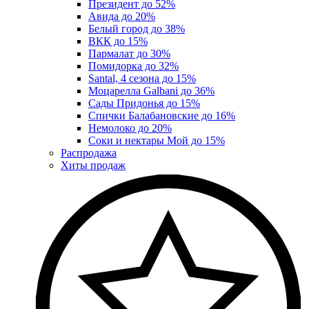
Президент до 52%
Авида до 20%
Белый город до 38%
ВКК до 15%
Пармалат до 30%
Помидорка до 32%
Santal, 4 сезона до 15%
Моцарелла Galbani до 36%
Сады Придонья до 15%
Спички Балабановские до 16%
Немолоко до 20%
Соки и нектары Мой до 15%
Распродажа
Хиты продаж