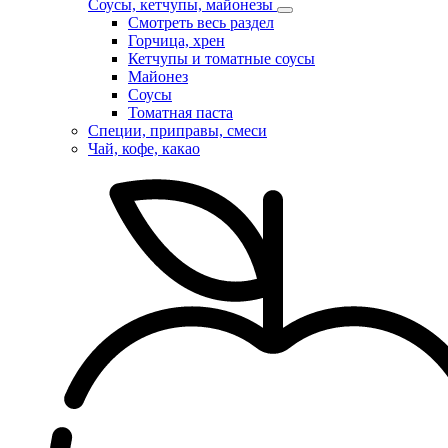
Соусы, кетчупы, майонезы
Смотреть весь раздел
Горчица, хрен
Кетчупы и томатные соусы
Майонез
Соусы
Томатная паста
Специи, приправы, смеси
Чай, кофе, какао