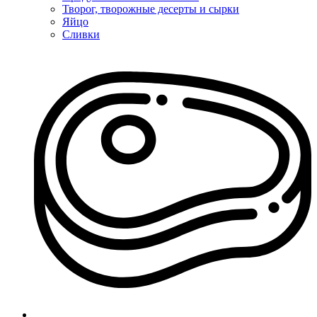
Творог, творожные десерты и сырки
Яйцо
Сливки