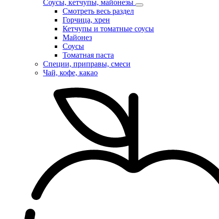
Соусы, кетчупы, майонезы
Смотреть весь раздел
Горчица, хрен
Кетчупы и томатные соусы
Майонез
Соусы
Томатная паста
Специи, приправы, смеси
Чай, кофе, какао