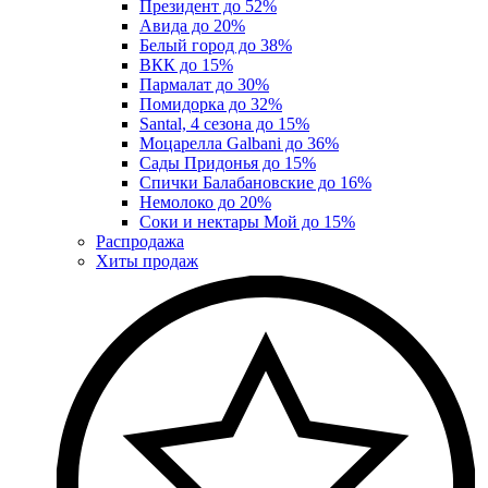
Президент до 52%
Авида до 20%
Белый город до 38%
ВКК до 15%
Пармалат до 30%
Помидорка до 32%
Santal, 4 сезона до 15%
Моцарелла Galbani до 36%
Сады Придонья до 15%
Спички Балабановские до 16%
Немолоко до 20%
Соки и нектары Мой до 15%
Распродажа
Хиты продаж