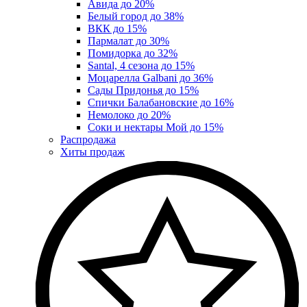
Авида до 20%
Белый город до 38%
ВКК до 15%
Пармалат до 30%
Помидорка до 32%
Santal, 4 сезона до 15%
Моцарелла Galbani до 36%
Сады Придонья до 15%
Спички Балабановские до 16%
Немолоко до 20%
Соки и нектары Мой до 15%
Распродажа
Хиты продаж