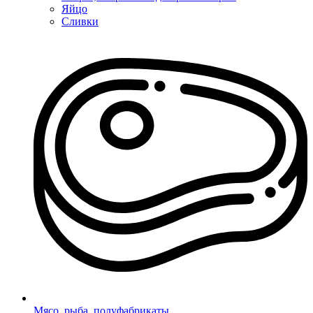
Яйцо
Сливки
Мясо, рыба, полуфабрикаты