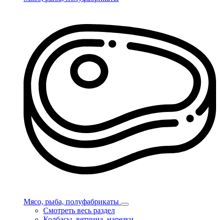
Мясо, рыба, полуфабрикаты
Смотреть весь раздел
Колбасы, ветчина, нарезки