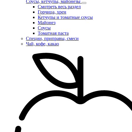
Соусы, кетчупы, майонезы
Смотреть весь раздел
Горчица, хрен
Кетчупы и томатные соусы
Майонез
Соусы
Томатная паста
Специи, приправы, смеси
Чай, кофе, какао