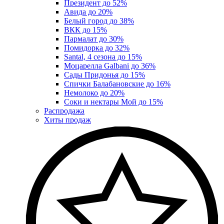
Президент до 52%
Авида до 20%
Белый город до 38%
ВКК до 15%
Пармалат до 30%
Помидорка до 32%
Santal, 4 сезона до 15%
Моцарелла Galbani до 36%
Сады Придонья до 15%
Спички Балабановские до 16%
Немолоко до 20%
Соки и нектары Мой до 15%
Распродажа
Хиты продаж