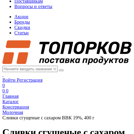
Поставщикам
Вопросы и ответы
Акции
Бренды
Скидки
Статьи
Войти
Регистрация
0
0
0
Главная
Каталог
Консервация
Молочная
Сливки сгущеные с сахаром ВВК 19%, 400 г
Сливки сгущеные с сахаром