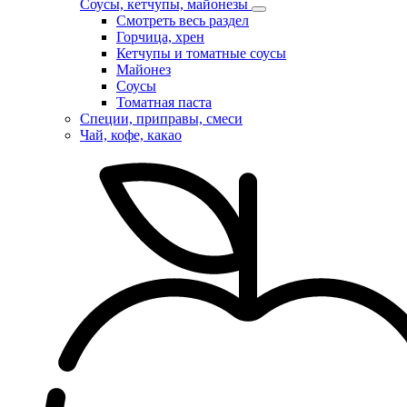
Соусы, кетчупы, майонезы
Смотреть весь раздел
Горчица, хрен
Кетчупы и томатные соусы
Майонез
Соусы
Томатная паста
Специи, приправы, смеси
Чай, кофе, какао