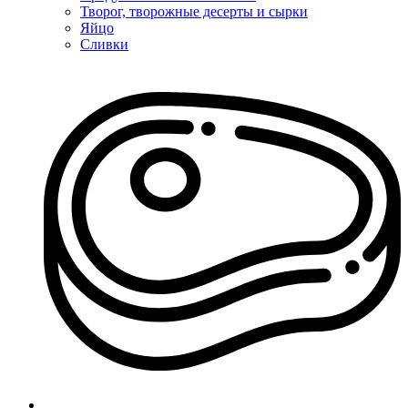
Творог, творожные десерты и сырки
Яйцо
Сливки