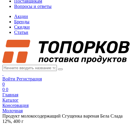
Поставщикам
Вопросы и ответы
Акции
Бренды
Скидки
Статьи
Войти
Регистрация
0
0
0
Главная
Каталог
Консервация
Молочная
Продукт молокосодержащий Сгущенка вареная Бела Слада
12%, 400 г