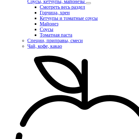
Соусы, кетчупы, майонезы
Смотреть весь раздел
Горчица, хрен
Кетчупы и томатные соусы
Майонез
Соусы
Томатная паста
Специи, приправы, смеси
Чай, кофе, какао