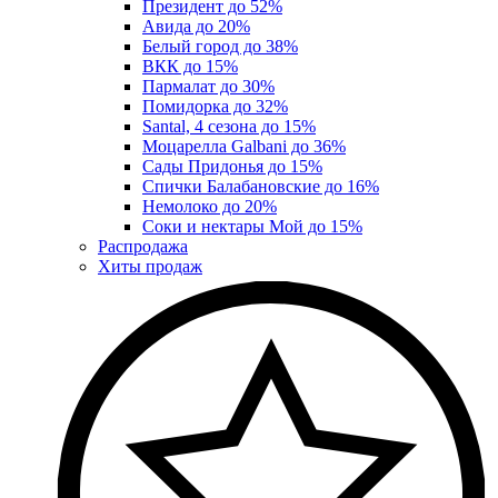
Президент до 52%
Авида до 20%
Белый город до 38%
ВКК до 15%
Пармалат до 30%
Помидорка до 32%
Santal, 4 сезона до 15%
Моцарелла Galbani до 36%
Сады Придонья до 15%
Спички Балабановские до 16%
Немолоко до 20%
Соки и нектары Мой до 15%
Распродажа
Хиты продаж