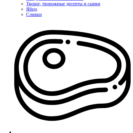
Творог, творожные десерты и сырки
Яйцо
Сливки