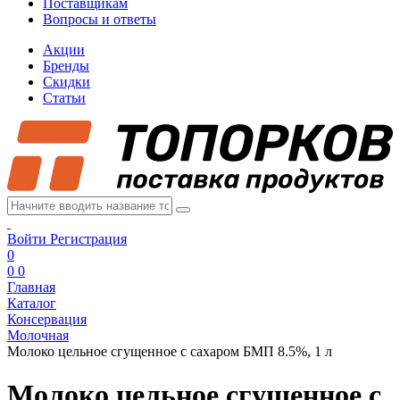
Поставщикам
Вопросы и ответы
Акции
Бренды
Скидки
Статьи
Войти
Регистрация
0
0
0
Главная
Каталог
Консервация
Молочная
Молоко цельное сгущенное с сахаром БМП 8.5%, 1 л
Молоко цельное сгущенное с