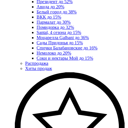
Президент до 52%
Авида до 20%
Белый город до 38%
ВКК до 15%
Пармалат до 30%
Помидорка до 32%
Santal, 4 сезона до 15%
Моцарелла Galbani до 36%
Сады Придонья до 15%
Спички Балабановские до 16%
Немолоко до 20%
Соки и нектары Мой до 15%
Распродажа
Хиты продаж