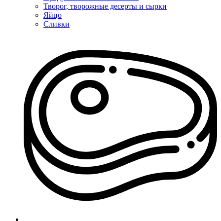
Творог, творожные десерты и сырки
Яйцо
Сливки