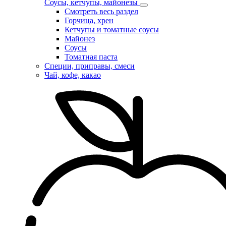
Соусы, кетчупы, майонезы
Смотреть весь раздел
Горчица, хрен
Кетчупы и томатные соусы
Майонез
Соусы
Томатная паста
Специи, приправы, смеси
Чай, кофе, какао