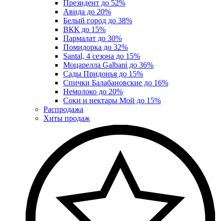
Президент до 52%
Авида до 20%
Белый город до 38%
ВКК до 15%
Пармалат до 30%
Помидорка до 32%
Santal, 4 сезона до 15%
Моцарелла Galbani до 36%
Сады Придонья до 15%
Спички Балабановские до 16%
Немолоко до 20%
Соки и нектары Мой до 15%
Распродажа
Хиты продаж