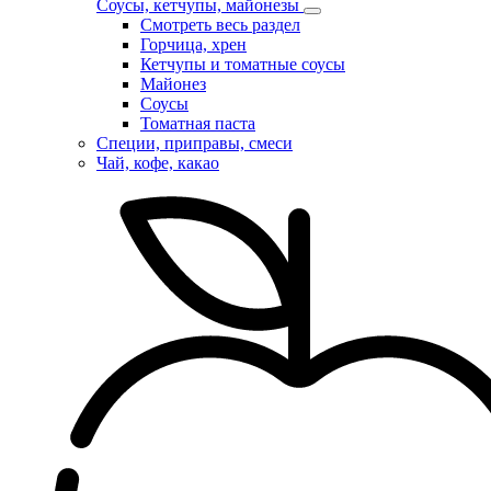
Соусы, кетчупы, майонезы
Смотреть весь раздел
Горчица, хрен
Кетчупы и томатные соусы
Майонез
Соусы
Томатная паста
Специи, приправы, смеси
Чай, кофе, какао