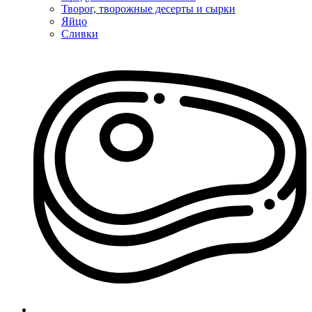
Творог, творожные десерты и сырки
Яйцо
Сливки