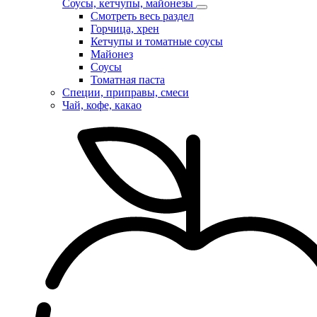
Соусы, кетчупы, майонезы
Смотреть весь раздел
Горчица, хрен
Кетчупы и томатные соусы
Майонез
Соусы
Томатная паста
Специи, приправы, смеси
Чай, кофе, какао