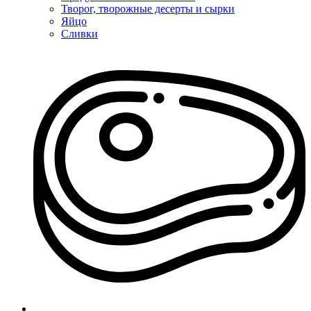
Творог, творожные десерты и сырки
Яйцо
Сливки