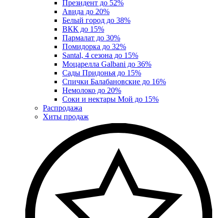
Президент до 52%
Авида до 20%
Белый город до 38%
ВКК до 15%
Пармалат до 30%
Помидорка до 32%
Santal, 4 сезона до 15%
Моцарелла Galbani до 36%
Сады Придонья до 15%
Спички Балабановские до 16%
Немолоко до 20%
Соки и нектары Мой до 15%
Распродажа
Хиты продаж