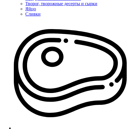
Творог, творожные десерты и сырки
Яйцо
Сливки