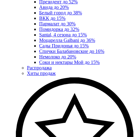
Президент до 52%
Авида до 20%
Белый город до 38%
ВКК до 15%
Пармалат до 30%
Помидорка до 32%
Santal, 4 сезона до 15%
Моцарелла Galbani до 36%
Сады Придонья до 15%
Спички Балабановские до 16%
Немолоко до 20%
Соки и нектары Мой до 15%
Распродажа
Хиты продаж