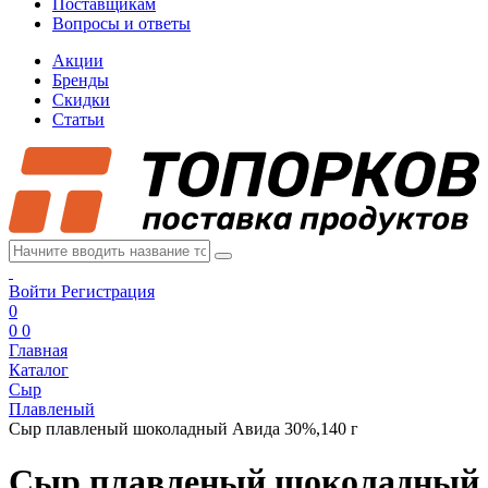
Поставщикам
Вопросы и ответы
Акции
Бренды
Скидки
Статьи
Войти
Регистрация
0
0
0
Главная
Каталог
Сыр
Плавленый
Сыр плавленый шоколадный Авида 30%,140 г
Сыр плавленый шоколадный