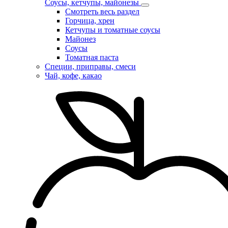
Соусы, кетчупы, майонезы
Смотреть весь раздел
Горчица, хрен
Кетчупы и томатные соусы
Майонез
Соусы
Томатная паста
Специи, приправы, смеси
Чай, кофе, какао