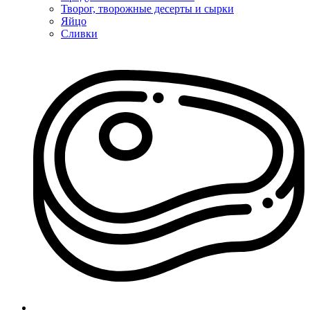
Творог, творожные десерты и сырки
Яйцо
Сливки