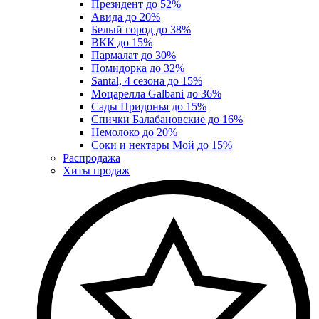
Президент до 52%
Авида до 20%
Белый город до 38%
ВКК до 15%
Пармалат до 30%
Помидорка до 32%
Santal, 4 сезона до 15%
Моцарелла Galbani до 36%
Сады Придонья до 15%
Спички Балабановские до 16%
Немолоко до 20%
Соки и нектары Мой до 15%
Распродажа
Хиты продаж