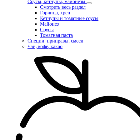
Соусы, кетчупы, майонезы
Смотреть весь раздел
Горчица, хрен
Кетчупы и томатные соусы
Майонез
Соусы
Томатная паста
Специи, приправы, смеси
Чай, кофе, какао