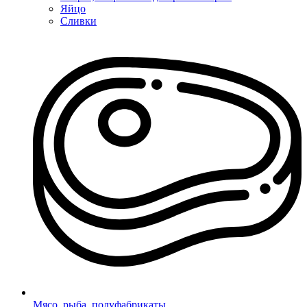
Яйцо
Сливки
Мясо, рыба, полуфабрикаты