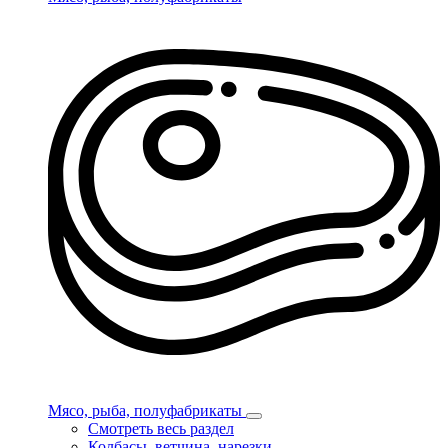
Мясо, рыба, полуфабрикаты
Смотреть весь раздел
Колбасы, ветчина, нарезки