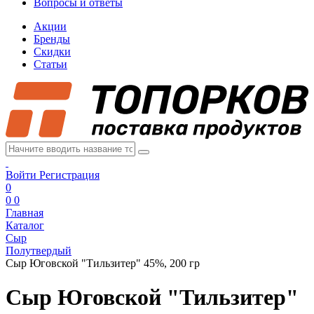
Вопросы и ответы
Акции
Бренды
Скидки
Статьи
Войти
Регистрация
0
0
0
Главная
Каталог
Сыр
Полутвердый
Сыр Юговской "Тильзитер" 45%, 200 гр
Сыр Юговской "Тильзитер"