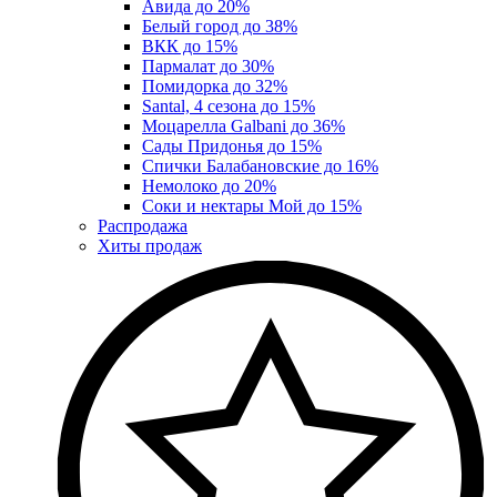
Авида до 20%
Белый город до 38%
ВКК до 15%
Пармалат до 30%
Помидорка до 32%
Santal, 4 сезона до 15%
Моцарелла Galbani до 36%
Сады Придонья до 15%
Спички Балабановские до 16%
Немолоко до 20%
Соки и нектары Мой до 15%
Распродажа
Хиты продаж