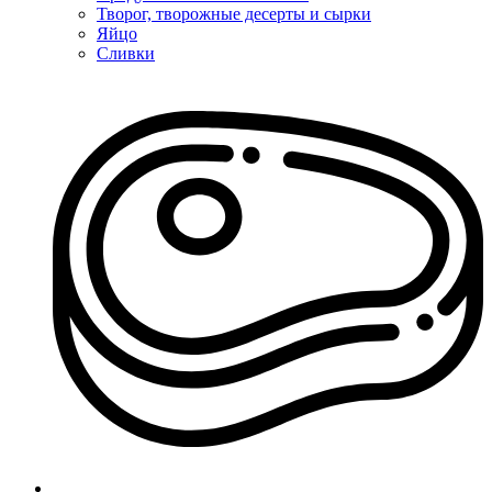
Творог, творожные десерты и сырки
Яйцо
Сливки