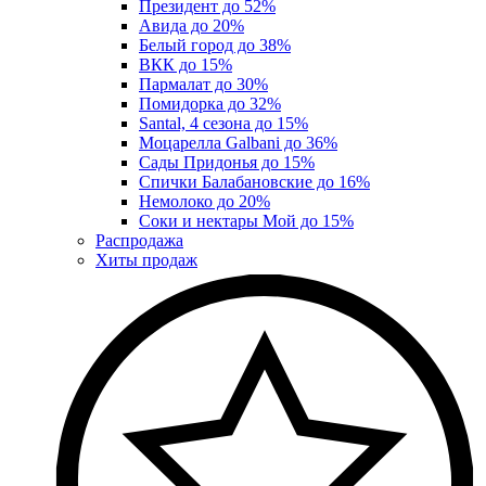
Президент до 52%
Авида до 20%
Белый город до 38%
ВКК до 15%
Пармалат до 30%
Помидорка до 32%
Santal, 4 сезона до 15%
Моцарелла Galbani до 36%
Сады Придонья до 15%
Спички Балабановские до 16%
Немолоко до 20%
Соки и нектары Мой до 15%
Распродажа
Хиты продаж