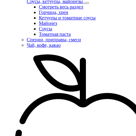
Соусы, кетчупы, майонезы
Смотреть весь раздел
Горчица, хрен
Кетчупы и томатные соусы
Майонез
Соусы
Томатная паста
Специи, приправы, смеси
Чай, кофе, какао