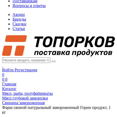
Поставщикам
Вопросы и ответы
Акции
Бренды
Скидки
Статьи
Войти
Регистрация
0
0
0
Главная
Каталог
Мясо, рыба, полуфабрикаты
Мясо глубокой заморозки
Свинина замороженная
Фарш свиной натуральный замороженный Горин продукт, 1
кг