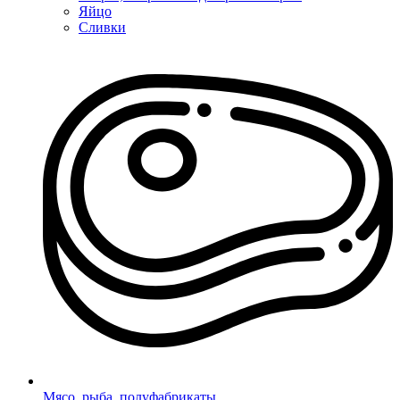
Яйцо
Сливки
Мясо, рыба, полуфабрикаты