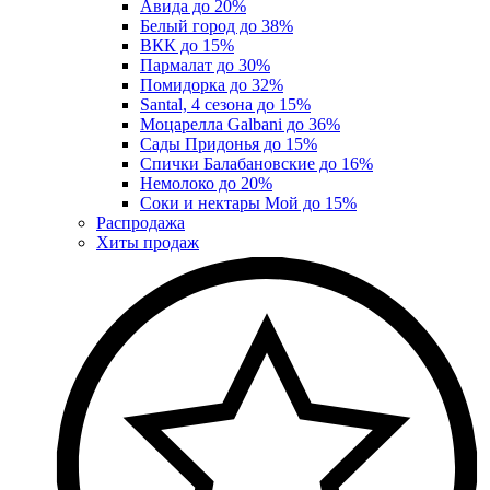
Авида до 20%
Белый город до 38%
ВКК до 15%
Пармалат до 30%
Помидорка до 32%
Santal, 4 сезона до 15%
Моцарелла Galbani до 36%
Сады Придонья до 15%
Спички Балабановские до 16%
Немолоко до 20%
Соки и нектары Мой до 15%
Распродажа
Хиты продаж