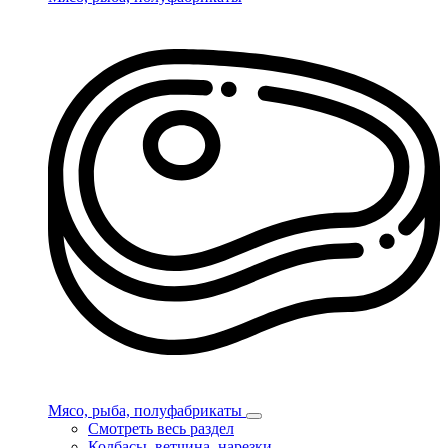
Мясо, рыба, полуфабрикаты
Смотреть весь раздел
Колбасы, ветчина, нарезки