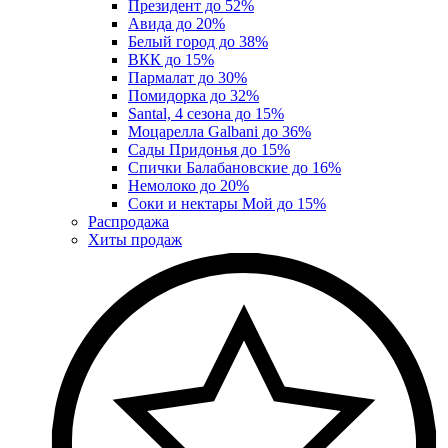
Президент до 52%
Авида до 20%
Белый город до 38%
ВКК до 15%
Пармалат до 30%
Помидорка до 32%
Santal, 4 сезона до 15%
Моцарелла Galbani до 36%
Сады Придонья до 15%
Спички Балабановские до 16%
Немолоко до 20%
Соки и нектары Мой до 15%
Распродажа
Хиты продаж