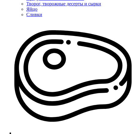
Творог, творожные десерты и сырки
Яйцо
Сливки