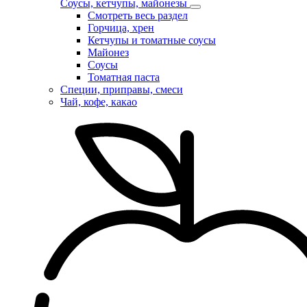
Соусы, кетчупы, майонезы
Смотреть весь раздел
Горчица, хрен
Кетчупы и томатные соусы
Майонез
Соусы
Томатная паста
Специи, приправы, смеси
Чай, кофе, какао