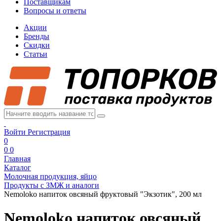
Поставщикам
Вопросы и ответы
Акции
Бренды
Скидки
Статьи
Войти
Регистрация
0
0
0
Главная
Каталог
Молочная продукция, яйцо
Продукты с ЗМЖ и аналоги
Nemoloko напиток овсяный фруктовый "Экзотик", 200 мл
Nemoloko напиток овсяный