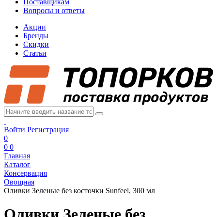
Поставщикам
Вопросы и ответы
Акции
Бренды
Скидки
Статьи
Войти
Регистрация
0
0
0
Главная
Каталог
Консервация
Овощная
Оливки Зеленые без косточки Sunfeel, 300 мл
Оливки Зеленые без