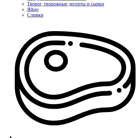
Творог, творожные десерты и сырки
Яйцо
Сливки