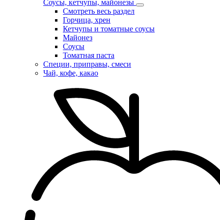
Соусы, кетчупы, майонезы
Смотреть весь раздел
Горчица, хрен
Кетчупы и томатные соусы
Майонез
Соусы
Томатная паста
Специи, приправы, смеси
Чай, кофе, какао