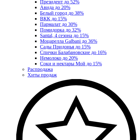
Президент до 52%
Авида до 20%
Белый город до 38%
ВКК до 15%
Пармалат до 30%
Помидорка до 32%
Santal, 4 сезона до 15%
Моцарелла Galbani до 36%
Сады Придонья до 15%
Спички Балабановские до 16%
Немолоко до 20%
Соки и нектары Мой до 15%
Распродажа
Хиты продаж