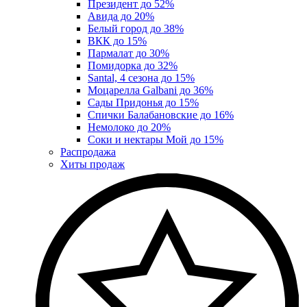
Президент до 52%
Авида до 20%
Белый город до 38%
ВКК до 15%
Пармалат до 30%
Помидорка до 32%
Santal, 4 сезона до 15%
Моцарелла Galbani до 36%
Сады Придонья до 15%
Спички Балабановские до 16%
Немолоко до 20%
Соки и нектары Мой до 15%
Распродажа
Хиты продаж