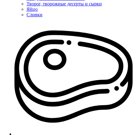
Творог, творожные десерты и сырки
Яйцо
Сливки