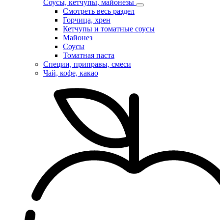
Соусы, кетчупы, майонезы
Смотреть весь раздел
Горчица, хрен
Кетчупы и томатные соусы
Майонез
Соусы
Томатная паста
Специи, приправы, смеси
Чай, кофе, какао