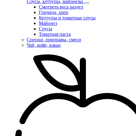
Соусы, кетчупы, майонезы
Смотреть весь раздел
Горчица, хрен
Кетчупы и томатные соусы
Майонез
Соусы
Томатная паста
Специи, приправы, смеси
Чай, кофе, какао