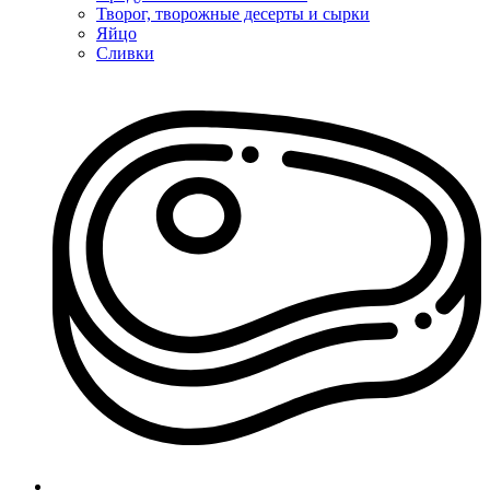
Творог, творожные десерты и сырки
Яйцо
Сливки