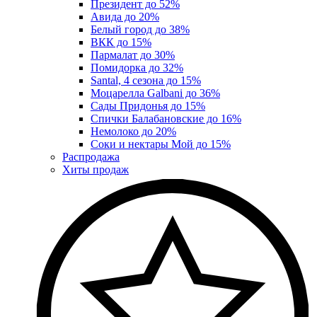
Президент до 52%
Авида до 20%
Белый город до 38%
ВКК до 15%
Пармалат до 30%
Помидорка до 32%
Santal, 4 сезона до 15%
Моцарелла Galbani до 36%
Сады Придонья до 15%
Спички Балабановские до 16%
Немолоко до 20%
Соки и нектары Мой до 15%
Распродажа
Хиты продаж