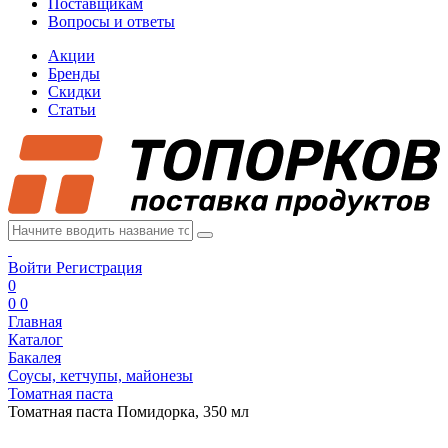
Поставщикам
Вопросы и ответы
Акции
Бренды
Скидки
Статьи
Войти
Регистрация
0
0
0
Главная
Каталог
Бакалея
Соусы, кетчупы, майонезы
Томатная паста
Томатная паста Помидорка, 350 мл