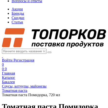
Вопросы и ответы
Акции
Бренды
Скидки
Статьи
Войти
Регистрация
0
0
0
Главная
Каталог
Бакалея
Соусы, кетчупы, майонезы
Томатная паста
Томатная паста Помидорка, 720 мл
Томатная паста Помидорка,