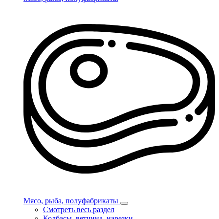
Мясо, рыба, полуфабрикаты
Смотреть весь раздел
Колбасы, ветчина, нарезки