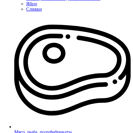
Яйцо
Сливки
Мясо, рыба, полуфабрикаты