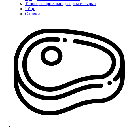
Творог, творожные десерты и сырки
Яйцо
Сливки