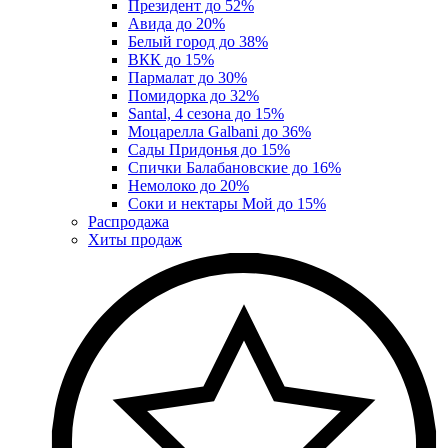
Президент до 52%
Авида до 20%
Белый город до 38%
ВКК до 15%
Пармалат до 30%
Помидорка до 32%
Santal, 4 сезона до 15%
Моцарелла Galbani до 36%
Сады Придонья до 15%
Спички Балабановские до 16%
Немолоко до 20%
Соки и нектары Мой до 15%
Распродажа
Хиты продаж