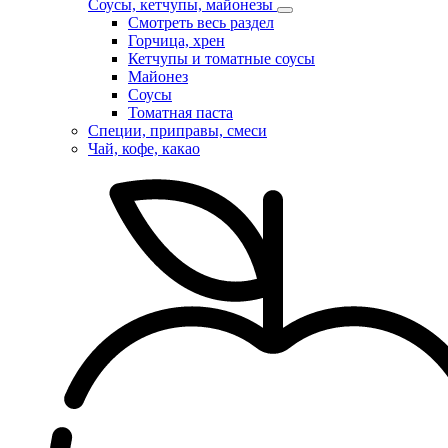
Соусы, кетчупы, майонезы
Смотреть весь раздел
Горчица, хрен
Кетчупы и томатные соусы
Майонез
Соусы
Томатная паста
Специи, приправы, смеси
Чай, кофе, какао