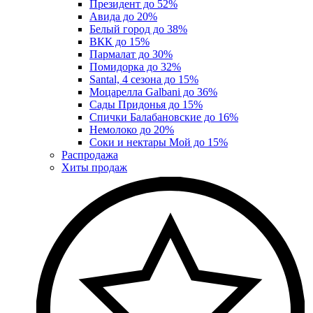
Президент до 52%
Авида до 20%
Белый город до 38%
ВКК до 15%
Пармалат до 30%
Помидорка до 32%
Santal, 4 сезона до 15%
Моцарелла Galbani до 36%
Сады Придонья до 15%
Спички Балабановские до 16%
Немолоко до 20%
Соки и нектары Мой до 15%
Распродажа
Хиты продаж