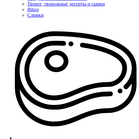
Творог, творожные десерты и сырки
Яйцо
Сливки