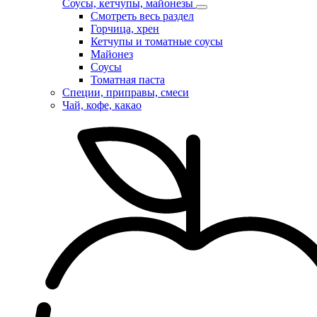
Соусы, кетчупы, майонезы
Смотреть весь раздел
Горчица, хрен
Кетчупы и томатные соусы
Майонез
Соусы
Томатная паста
Специи, приправы, смеси
Чай, кофе, какао