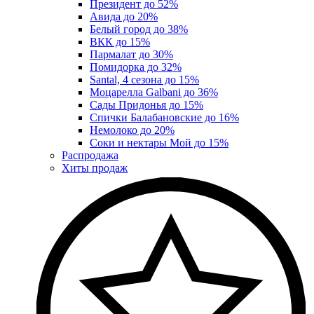
Президент до 52%
Авида до 20%
Белый город до 38%
ВКК до 15%
Пармалат до 30%
Помидорка до 32%
Santal, 4 сезона до 15%
Моцарелла Galbani до 36%
Сады Придонья до 15%
Спички Балабановские до 16%
Немолоко до 20%
Соки и нектары Мой до 15%
Распродажа
Хиты продаж