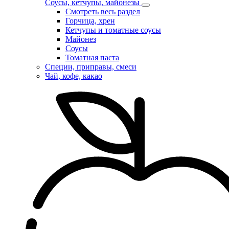
Соусы, кетчупы, майонезы
Смотреть весь раздел
Горчица, хрен
Кетчупы и томатные соусы
Майонез
Соусы
Томатная паста
Специи, приправы, смеси
Чай, кофе, какао