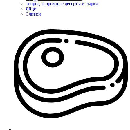
Творог, творожные десерты и сырки
Яйцо
Сливки