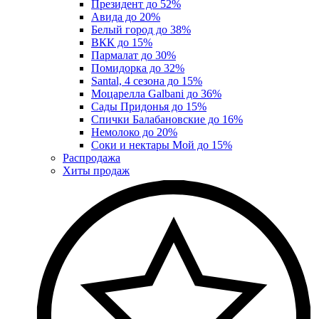
Президент до 52%
Авида до 20%
Белый город до 38%
ВКК до 15%
Пармалат до 30%
Помидорка до 32%
Santal, 4 сезона до 15%
Моцарелла Galbani до 36%
Сады Придонья до 15%
Спички Балабановские до 16%
Немолоко до 20%
Соки и нектары Мой до 15%
Распродажа
Хиты продаж