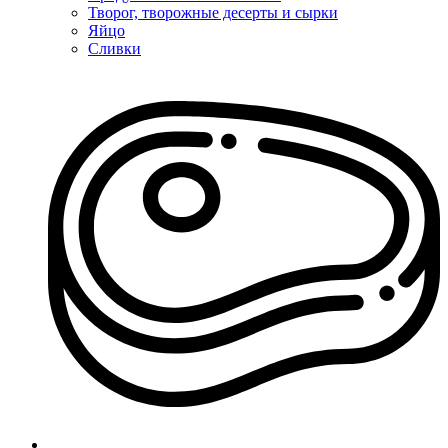
Творог, творожные десерты и сырки
Яйцо
Сливки