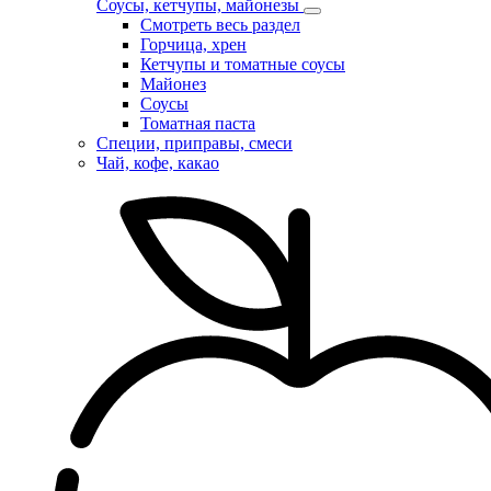
Соусы, кетчупы, майонезы
Смотреть весь раздел
Горчица, хрен
Кетчупы и томатные соусы
Майонез
Соусы
Томатная паста
Специи, приправы, смеси
Чай, кофе, какао