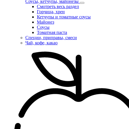
Соусы, кетчупы, майонезы
Смотреть весь раздел
Горчица, хрен
Кетчупы и томатные соусы
Майонез
Соусы
Томатная паста
Специи, приправы, смеси
Чай, кофе, какао