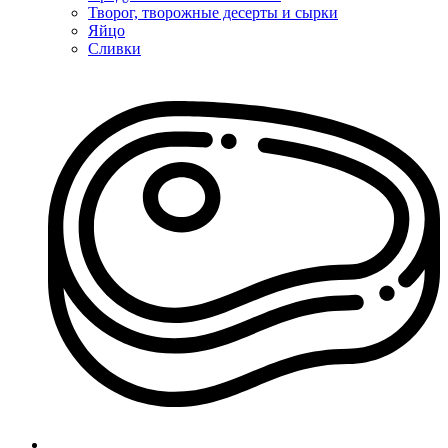
Творог, творожные десерты и сырки
Яйцо
Сливки