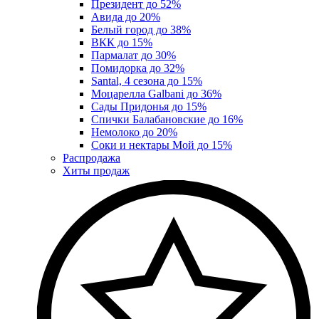
Президент до 52%
Авида до 20%
Белый город до 38%
ВКК до 15%
Пармалат до 30%
Помидорка до 32%
Santal, 4 сезона до 15%
Моцарелла Galbani до 36%
Сады Придонья до 15%
Спички Балабановские до 16%
Немолоко до 20%
Соки и нектары Мой до 15%
Распродажа
Хиты продаж