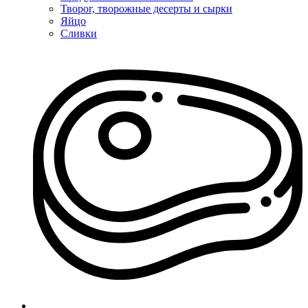
Творог, творожные десерты и сырки
Яйцо
Сливки