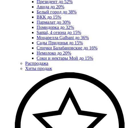
Президент до 52%
Авида до 20%
Белый город до 38%
ВКК до 15%
Пармалат до 30%
Помидорка до 32%
Santal, 4 сезона до 15%
Моцарелла Galbani до 36%
Сады Придонья до 15%
Спички Балабановские до 16%
Немолоко до 20%
Соки и нектары Мой до 15%
Распродажа
Хиты продаж