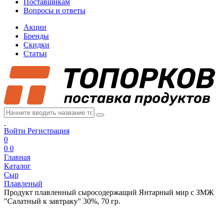
Поставщикам
Вопросы и ответы
Акции
Бренды
Скидки
Статьи
Войти
Регистрация
0
0
0
Главная
Каталог
Сыр
Плавленый
Продукт плавленный сыросодержащий Янтарный мир с ЗМЖ
"Салатный к завтраку" 30%, 70 гр.