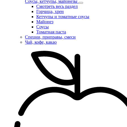
Соусы, кетчупы, майонезы
Смотреть весь раздел
Горчица, хрен
Кетчупы и томатные соусы
Майонез
Соусы
Томатная паста
Специи, приправы, смеси
Чай, кофе, какао