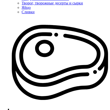
Творог, творожные десерты и сырки
Яйцо
Сливки