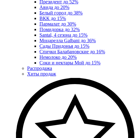
Президент до 52%
Авида до 20%
Белый город до 38%
ВКК до 15%
Пармалат до 30%
Помидорка до 32%
Santal, 4 сезона до 15%
Моцарелла Galbani до 36%
Сады Придонья до 15%
Спички Балабановские до 16%
Немолоко до 20%
Соки и нектары Мой до 15%
Распродажа
Хиты продаж