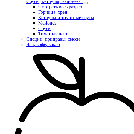
Соусы, кетчупы, майонезы
Смотреть весь раздел
Горчица, хрен
Кетчупы и томатные соусы
Майонез
Соусы
Томатная паста
Специи, приправы, смеси
Чай, кофе, какао