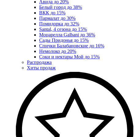
Авида до 20%
Белый город до 38%
ВКК до 15%
Пармалат до 30%
Помидорка до 32%
Santal, 4 сезона до 15%
Моцарелла Galbani до 36%
Сады Придонья до 15%
Спички Балабановские до 16%
Немолоко до 20%
Соки и нектары Мой до 15%
Распродажа
Хиты продаж