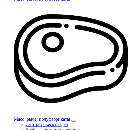
Мясо, рыба, полуфабрикаты
Смотреть весь раздел
Колбасы, ветчина, нарезки