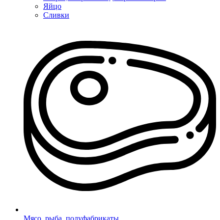
Яйцо
Сливки
Мясо, рыба, полуфабрикаты