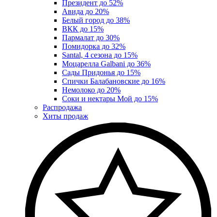
Президент до 52%
Авида до 20%
Белый город до 38%
ВКК до 15%
Пармалат до 30%
Помидорка до 32%
Santal, 4 сезона до 15%
Моцарелла Galbani до 36%
Сады Придонья до 15%
Спички Балабановские до 16%
Немолоко до 20%
Соки и нектары Мой до 15%
Распродажа
Хиты продаж