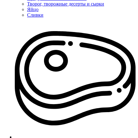
Творог, творожные десерты и сырки
Яйцо
Сливки