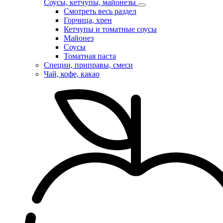
Соусы, кетчупы, майонезы
Смотреть весь раздел
Горчица, хрен
Кетчупы и томатные соусы
Майонез
Соусы
Томатная паста
Специи, приправы, смеси
Чай, кофе, какао