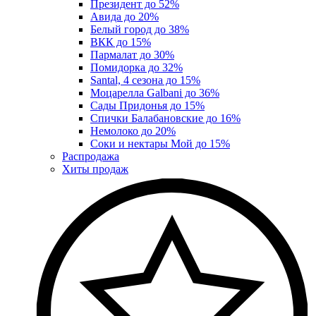
Президент до 52%
Авида до 20%
Белый город до 38%
ВКК до 15%
Пармалат до 30%
Помидорка до 32%
Santal, 4 сезона до 15%
Моцарелла Galbani до 36%
Сады Придонья до 15%
Спички Балабановские до 16%
Немолоко до 20%
Соки и нектары Мой до 15%
Распродажа
Хиты продаж