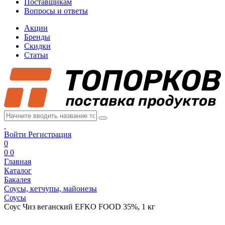
Поставщикам
Вопросы и ответы
Акции
Бренды
Скидки
Статьи
Войти
Регистрация
0
0
0
Главная
Каталог
Бакалея
Соусы, кетчупы, майонезы
Соусы
Соус Чиз веганский EFKO FOOD 35%, 1 кг