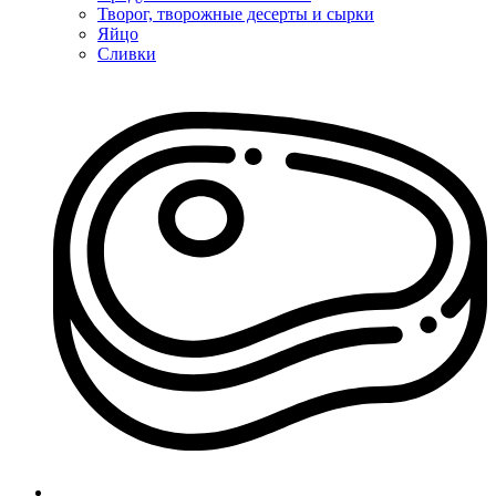
Творог, творожные десерты и сырки
Яйцо
Сливки